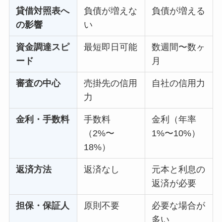
貸借対照表へ
負債が増えな
負債が増える
の影響
い
資金調達スピ
最短即日可能
数週間〜数ヶ
ード
月
審査の中心
売掛先の信用
自社の信用力
力
金利・手数料
手数料
金利（年率
（2%〜
1%〜10%）
18%）
返済方法
返済なし
元本と利息の
返済が必要
担保・保証人
原則不要
必要な場合が
多い