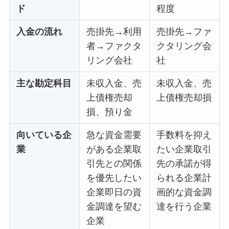
ド
程度
入金の流れ
売掛先→利用
売掛先→ファ
者→ファクタ
クタリング会
リング会社
社
主な勘定科目
未収入金、売
未収入金、売
上債権売却
上債権売却損
損、預り金
向いている企
急な資金需要
手数料を抑え
業
がある企業取
たい企業取引
引先との関係
先の承諾が得
を優先したい
られる企業計
企業即日の資
画的な資金調
金調達を望む
達を行う企業
企業