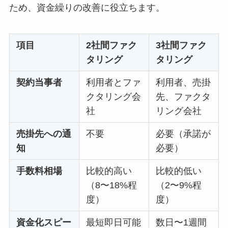
ため、資金繰りの改善に役立ちます。
項目
2社間ファク
3社間ファク
タリング
タリング
契約当事者
利用者とファ
利用者、売掛
クタリング会
先、ファクタ
社
リング会社
売掛先への通
不要
必要（承諾が
知
必要）
手数料相場
比較的高い
比較的低い
（8〜18%程
（2〜9%程
度）
度）
資金化スピー
最短即日可能
数日〜1週間